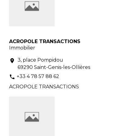
ACROPOLE TRANSACTIONS
Immobilier
3, place Pompidou
location_on
69290 Saint-Genis-les-Ollières
+33 4 78 57 88 62
phone
ACROPOLE TRANSACTIONS