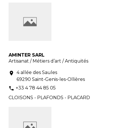
AMINTER SARL
Artisanat / Métiers d’art / Antiquités
4 allée des Saules
location_on
69290 Saint-Genis-les-Ollières
+33 4 78 44 85 05
phone
CLOISONS - PLAFONDS - PLACARD