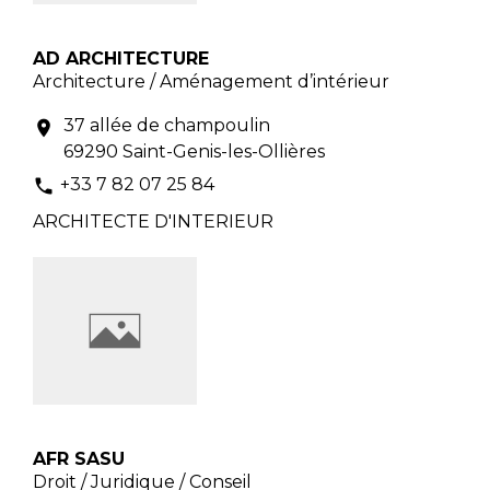
AD ARCHITECTURE
Architecture / Aménagement d’intérieur
37 allée de champoulin
location_on
69290 Saint-Genis-les-Ollières
+33 7 82 07 25 84
phone
ARCHITECTE D'INTERIEUR
AFR SASU
Droit / Juridique / Conseil