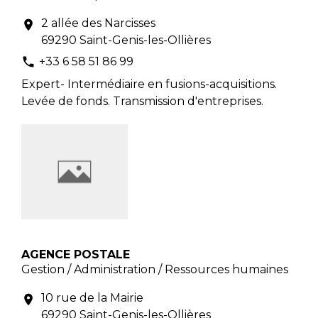
2 allée des Narcisses
location_on
69290 Saint-Genis-les-Ollières
+33 6 58 51 86 99
phone
Expert- Intermédiaire en fusions-acquisitions.
Levée de fonds. Transmission d'entreprises.
AGENCE POSTALE
Gestion / Administration / Ressources humaines
10 rue de la Mairie
location_on
69290 Saint-Genis-les-Ollières