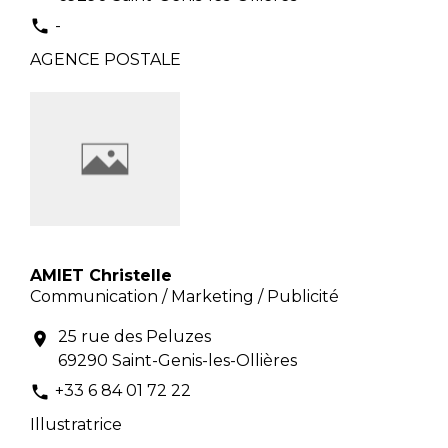
-
phone
AGENCE POSTALE
AMIET Christelle
Communication / Marketing / Publicité
25 rue des Peluzes
location_on
69290 Saint-Genis-les-Ollières
+33 6 84 01 72 22
phone
Illustratrice