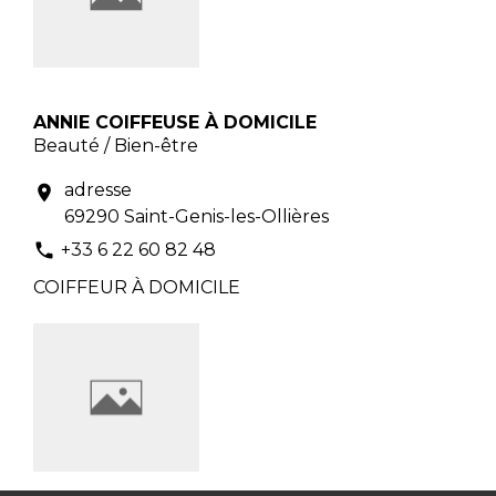
ANNIE COIFFEUSE À DOMICILE
Beauté / Bien-être
adresse
location_on
69290 Saint-Genis-les-Ollières
+33 6 22 60 82 48
phone
COIFFEUR À DOMICILE