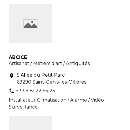
ABCICE
Artisanat / Métiers d’art / Antiquités
5 Allée du Petit Parc
location_on
69290 Saint-Genis-les-Ollières
+33 9 81 22 94 25
phone
Installateur Climatisation / Alarme / Vidéo
Surveillance