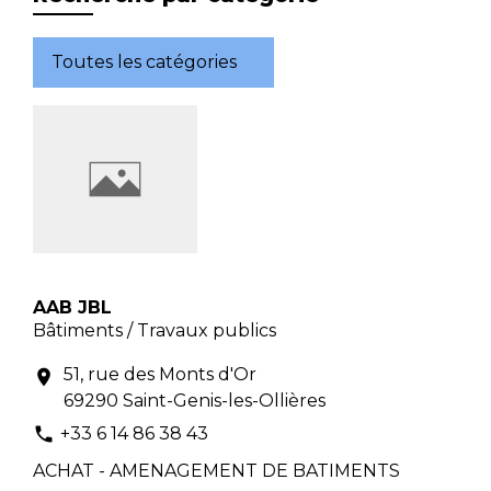
Toutes les catégories
AAB JBL
Bâtiments / Travaux publics
51, rue des Monts d'Or
location_on
69290 Saint-Genis-les-Ollières
+33 6 14 86 38 43
phone
ACHAT - AMENAGEMENT DE BATIMENTS