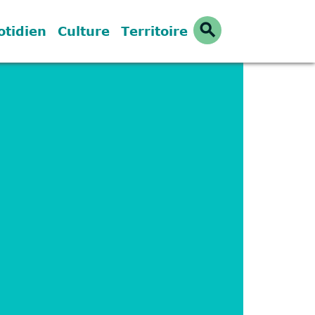
search
otidien
Culture
Territoire