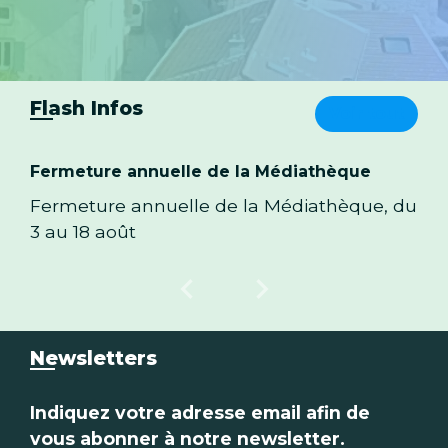
Flash Infos
Voir tout
Fermeture annuelle de la Médiathèque
ALER
Fermeture annuelle de la Médiathèque, du
Arro
3 au 18 août
irri
chevron_left
chevron_right
Previous
Next
Newsletters
Indiquez votre adresse email afin de
vous abonner à notre newsletter.