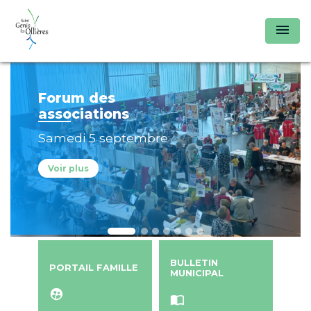
menu
Forum des
associations
Samedi 5 septembre
Voir plus
BULLETIN
PORTAIL FAMILLE
MUNICIPAL
supervised_user_circle
import_contacts