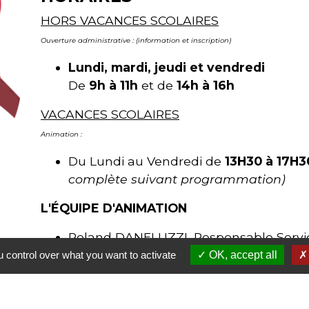
HORS VACANCES SCOLAIRES
Ouverture administrative : (information et inscription)
Lundi, mardi, jeudi et vendredi
De
9h à 11h
et de
14h à 16h
VACANCES SCOLAIRES
Animation :
Du Lundi au Vendredi de
13H30 à 17H3
complète suivant programmation)
L'ÉQUIPE D'ANIMATION
Roland DANELUZZI, Responsable Servi
Gérald BEAU, Animateur Local jeunes et
 control over what you want to activate
OK, accept all
Mathias PORTE, Animateur Local jeunes