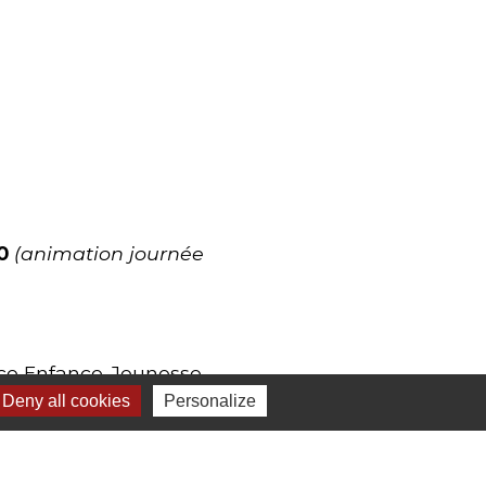
0
(animation journée
ce Enfance-Jeunesse
 périscolaires
Deny all cookies
Personalize
 et périscolaires