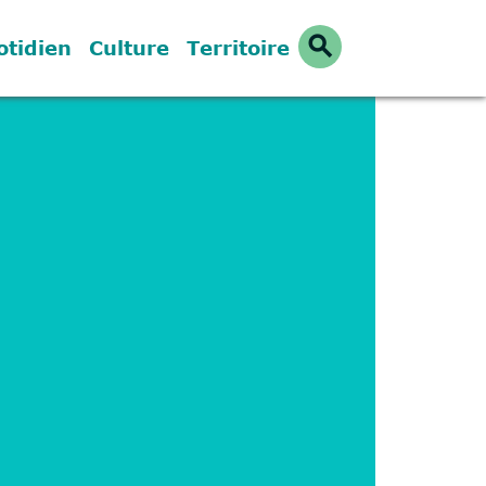
search
otidien
Culture
Territoire