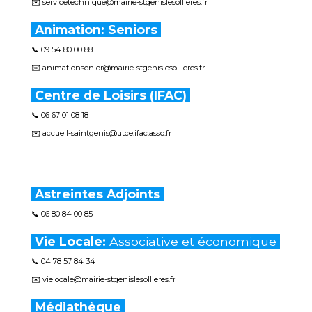
✉️ servicetechnique@mairie-stgenislesollieres.fr
Animation: Seniors
📞 09 54 80 00 88
✉️ animationsenior@mairie-stgenislesollieres.fr
Centre de Loisirs (
IFAC)
📞 06 67 01 08 18
✉️ accueil-saintgenis@utce.ifac.asso.fr
Astreintes Adjoints
📞 06 80 84 00 85
Vie Locale:
Associative et économique
📞 04 78 57 84 34
✉️ vielocale@mairie-stgenislesollieres.fr
Médiathèque