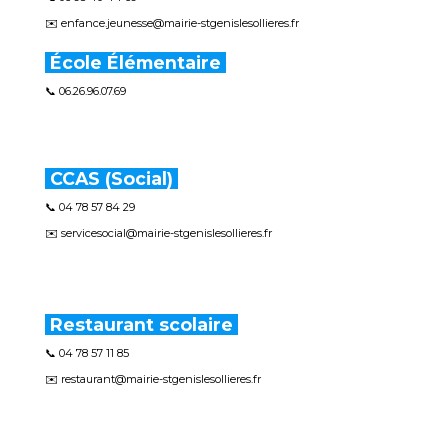
✉️ enfance.jeunesse@mairie-stgenislesollieres.fr
École Élémentaire
📞 06.26.96.07.69
CCAS (Social)
📞 04 78 57 84 29
✉️ servicesocial@mairie-stgenislesollieres.fr
Restaurant scolaire
📞 04 78 57 11 85
✉️ restaurant@mairie-stgenislesollieres.fr