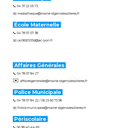
📞 04 37 22 05 73
✉️ mediatheque@mairie-stgenislesollieres.fr
École Maternelle
📞 04 78 57 07 38
✉️ ce.0692533d@ac-lyon.fr
Affaires Générales
📞 04 78 57 84 27
✉️
affairesgenerales@mairie-stgenislesollieres.fr
Police Municipale
📞 04 78 57 84 22 / 06 25 60 75 96
✉️ Police.municipale@mairie-stgenislesollieres.fr
Périscolaire
📞 06 98 40 44 69