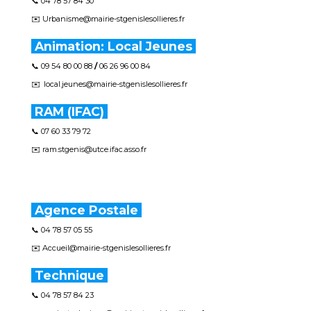
📞 04 78 57 84 30
✉️ Urbanisme@mairie-stgenislesollieres.fr
Animation: Local Jeunes
📞 09 54 80 00 88
/
06 26 96 00 84
✉️
local.jeunes@mairie-stgenislesollieres.fr
RAM
(
IFAC)
📞 07 60 33 79 72
✉️ ram.stgenis@utce.ifac.asso.fr
Agence Postale
📞 04 78 57 05 55
✉️ Accueil@mairie-stgenislesollieres.fr
Technique
📞 04 78 57 84 23