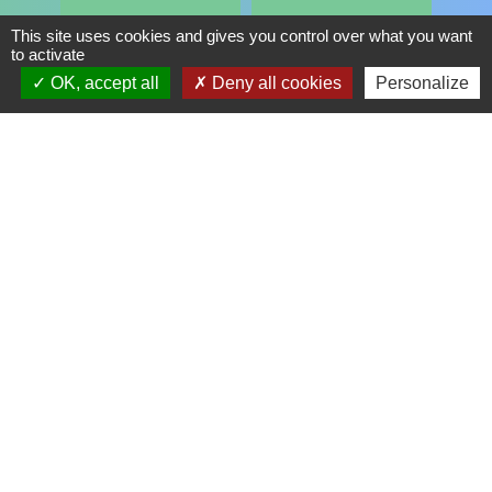
supervised_user_circle
import_contacts
This site uses cookies and gives you control over what you want
to activate
OK, accept all
Deny all cookies
Personalize
RESTAURANT
CONSEIL
SCOLAIRE
MUNICIPAL
local_cafe
account_balance
ESCALE, ESPACE
CULTUREL
headset