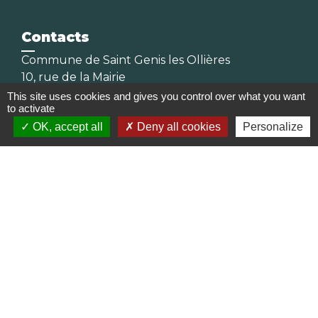
Contacts
Commune de Saint Genis les Ollières
10, rue de la Mairie
69290 Saint-Genis-les-Ollières - FRANCE
This site uses cookies and gives you control over what you want
to activate
+33 4 78 57 05 55
OK, accept all
Deny all cookies
Personalize
Contact par formulaire
Horaires
Lundi, mardi, jeudi et vendredi :
08h30-12h00 et 13h30-17h00
Mercredi : 08h30-12h00
Samedi : 9h-12h
Pour l'agence postale même horaires sauf
pour la fermeture à 16h30 en semaine