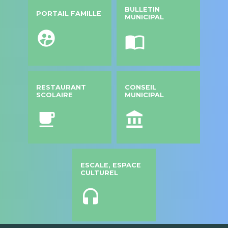
BULLETIN
PORTAIL FAMILLE
MUNICIPAL
supervised_user_circle
import_contacts
RESTAURANT
CONSEIL
SCOLAIRE
MUNICIPAL
local_cafe
account_balance
ESCALE, ESPACE
CULTUREL
headset