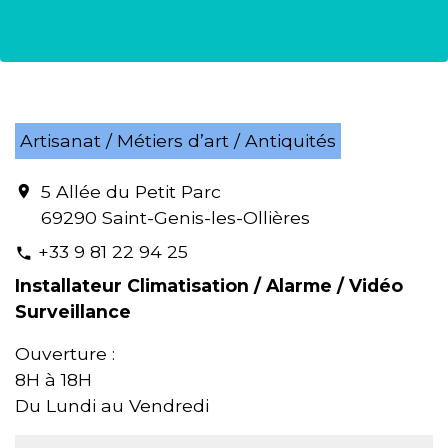
Artisanat / Métiers d’art / Antiquités
5 Allée du Petit Parc
location_on
69290 Saint-Genis-les-Ollières
+33 9 81 22 94 25
phone
Installateur Climatisation / Alarme / Vidéo
Surveillance
Ouverture :
8H à 18H
Du Lundi au Vendredi