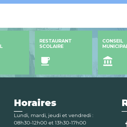
RESTAURANT
CONSEIL
L
SCOLAIRE
MUNICIPA
local_cafe
account_balance
Horaires
Lundi, mardi, jeudi et vendredi :
08h30-12h00 et 13h30-17h00