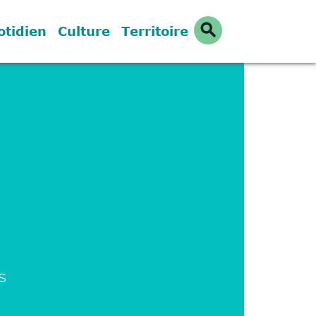
search
otidien
Culture
Territoire
S