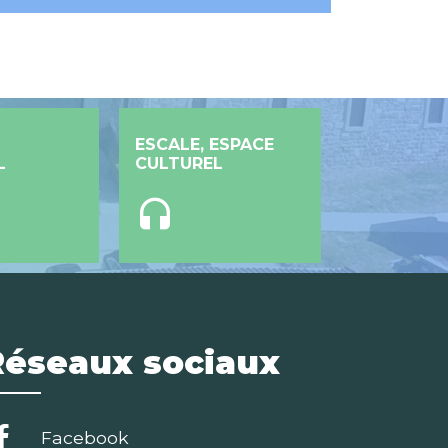
ESCALE, ESPACE
L
CULTUREL
headset
Réseaux sociaux
Facebook