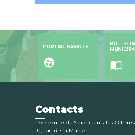
BULLETIN
PORTAIL FAMILLE
MUNICIPA
supervised_user_circle
import_contacts
Contacts
Commune de Saint Genis les Ollières
10, rue de la Mairie