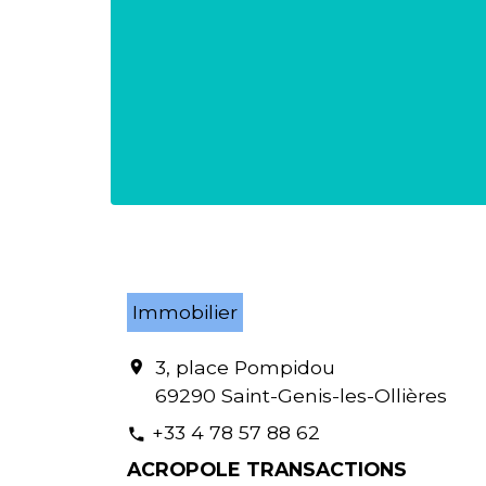
Immobilier
3, place Pompidou
location_on
69290 Saint-Genis-les-Ollières
+33 4 78 57 88 62
phone
ACROPOLE TRANSACTIONS