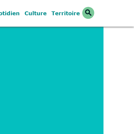
search
otidien
Culture
Territoire