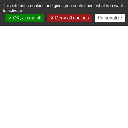
+33 4 78 57 05 55
This site uses cookies and gives you control over what you want
Contact par formulaire
to activate
OK, accept all
Deny all cookies
Personalize
Horaires
Lundi, mardi, jeudi et vendredi :
08h30-12h00 et 13h30-17h00
Mercredi : 08h30-12h00
Samedi : 9h-12h
Pour l'agence postale même horaires sauf
pour la fermeture à 16h30 en semaine
Réseaux sociaux
Facebook
LinkedIn