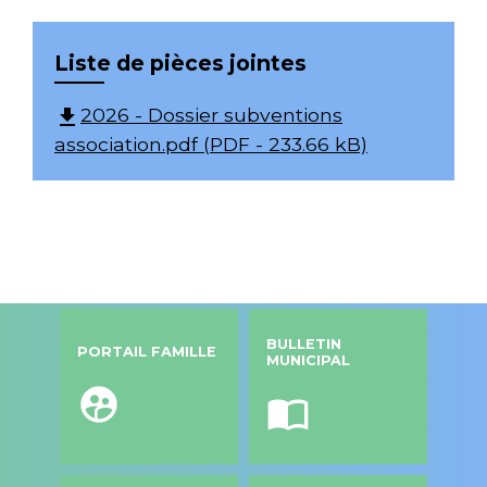
Liste de pièces jointes
2026 - Dossier subventions
file_download
association.pdf (PDF - 233.66 kB)
BULLETIN
PORTAIL FAMILLE
MUNICIPAL
supervised_user_circle
import_contacts