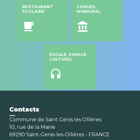
RESTAURANT
CONSEIL
SCOLAIRE
MUNICIPAL
local_cafe
account_balance
ESCALE, ESPACE
CULTUREL
headset
Contacts
Commune de Saint Genis les Ollières
10, rue de la Mairie
69290 Saint-Genis-les-Ollières - FRANCE