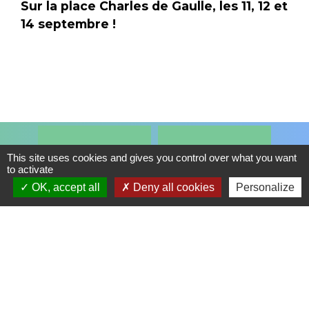
Sur la place Charles de Gaulle, les 11, 12 et
14 septembre !
BULLETIN
PORTAIL FAMILLE
This site uses cookies and gives you control over what you want
MUNICIPAL
to activate
supervised_user_circle
import_contacts
OK, accept all
Deny all cookies
Personalize
RESTAURANT
CONSEIL
SCOLAIRE
MUNICIPAL
local_cafe
account_balance