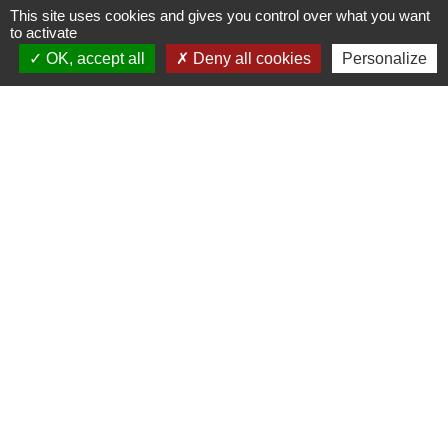
+33 4 78 57 05 55
This site uses cookies and gives you control over what you want
Contact par formulaire
to activate
OK, accept all
Deny all cookies
Personalize
Horaires
Lundi, mardi, jeudi et vendredi :
08h30-12h00 et 13h30-17h00
Mercredi : 08h30-12h00
Samedi : 9h-12h
Pour l'agence postale même horaires sauf
pour la fermeture à 16h30 en semaine
Réseaux sociaux
Facebook
LinkedIn