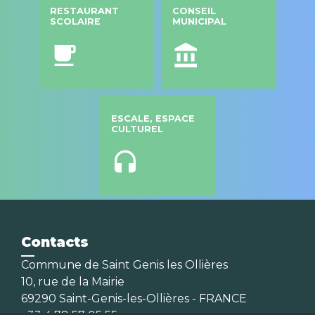
RESTAURANT
CONSEIL
SCOLAIRE
MUNICIPAL
local_cafe
account_balance
ESCALE, ESPACE
CULTUREL
headset
Contacts
Commune de Saint Genis les Ollières
10, rue de la Mairie
69290 Saint-Genis-les-Ollières - FRANCE