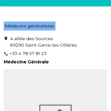
Médecins généralistes
4 allée des Sources
location_on
69290 Saint-Genis-les-Ollières
+33 4 78 57 81 23
phone
Médecine Générale