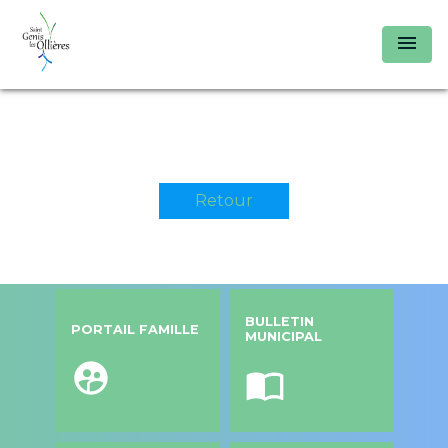
menu
Retour
BULLETIN
PORTAIL FAMILLE
MUNICIPAL
supervised_user_circle
import_contacts