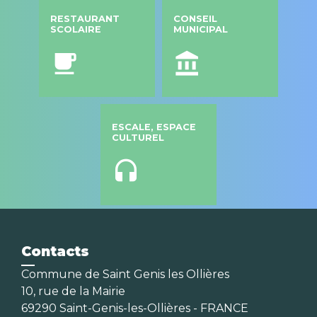
RESTAURANT
CONSEIL
SCOLAIRE
MUNICIPAL
local_cafe
account_balance
ESCALE, ESPACE
CULTUREL
headset
Contacts
Commune de Saint Genis les Ollières
10, rue de la Mairie
69290 Saint-Genis-les-Ollières - FRANCE