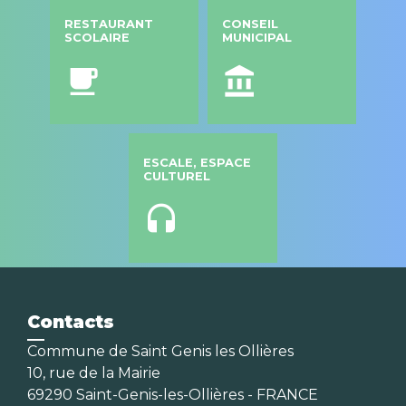
RESTAURANT
CONSEIL
SCOLAIRE
MUNICIPAL
local_cafe
account_balance
ESCALE, ESPACE
CULTUREL
headset
Contacts
Commune de Saint Genis les Ollières
10, rue de la Mairie
69290 Saint-Genis-les-Ollières - FRANCE