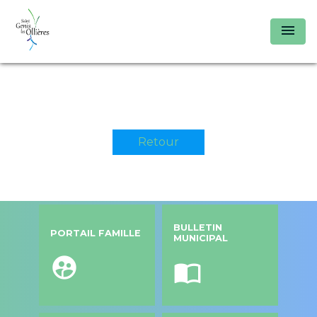
menu
Retour
BULLETIN
PORTAIL FAMILLE
MUNICIPAL
supervised_user_circle
import_contacts