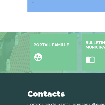
-
BULLETIN
PORTAIL FAMILLE
MUNICIPA
supervised_user_circle
import_contacts
Contacts
Commune de Saint Genis les Ollières