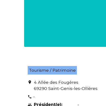
Tourisme / Patrimoine
4 Allée des Fougères
location_on
69290 Saint-Genis-les-Ollières
-
phone
Président(e):
-
people