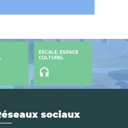
ESCALE, ESPACE
L
CULTUREL
headset
Réseaux sociaux