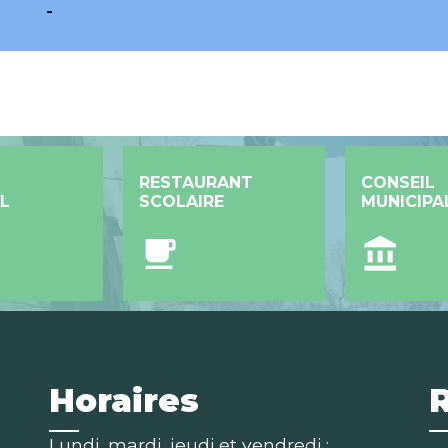
-
RESTAURANT
CONSEIL
L
SCOLAIRE
MUNICIPA
local_cafe
account_balance
Horaires
Lundi, mardi, jeudi et vendredi :