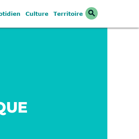
search
otidien
Culture
Territoire
QUE